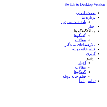
Switch to Desktop Version
صفحه اصلی
درباره ما
یادداشت سردبیر
اخبار
مقالات
گفتگو ها
گفتگوها
مقالات
تالار
صداهای ماندگار
فیلم خانه دوبله
گالری
آرشیو
اخبار
مقالات
گفتگوها
فیلم خانه دوبله
تماس با ما