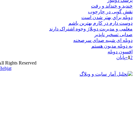
پزشک دوبلور
خندید و خنداند و رفت
نقش گویی در چارچوب
دوبله براي بهتر شدن است
دوست دارم در کارم بهترین باشم
معلمی و مدیریت دوبلاژ وجوه اشتراک دارند
صدایی تسخیر ناپذیر
دوبله ای شبیه صدای سرصحنه
به دوبله مدیون هستم
افسون دوبله
2
1
»
پایان
ll Rights Reserved
ehjat