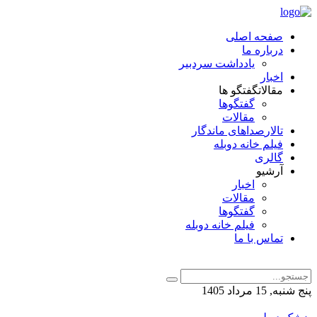
صفحه اصلی
درباره ما
یادداشت سردبیر
اخبار
مقالات
گفتگو ها
گفتگوها
مقالات
تالار
صداهای ماندگار
فیلم خانه دوبله
گالری
آرشیو
اخبار
مقالات
گفتگوها
فیلم خانه دوبله
تماس با ما
پنج شنبه, 15 مرداد 1405