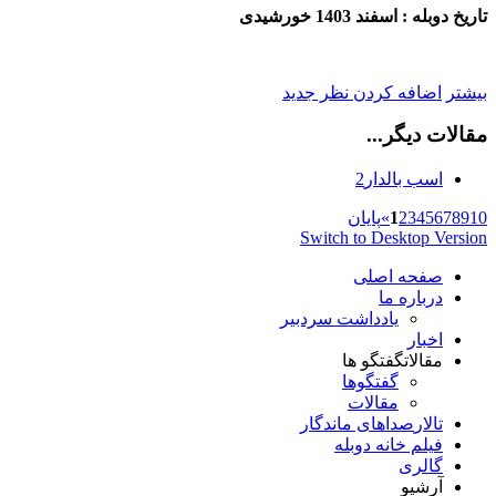
تاریخ دوبله : اسفند 1403 خورشیدی
بیشتر
اضافه کردن نظر جدید
مقالات دیگر...
اسب بالدار2
10
9
8
7
6
5
4
3
2
1
»
پایان
Switch to Desktop Version
صفحه اصلی
درباره ما
یادداشت سردبیر
اخبار
مقالات
گفتگو ها
گفتگوها
مقالات
تالار
صداهای ماندگار
فیلم خانه دوبله
گالری
آرشیو