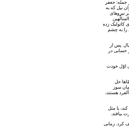
 جمله: جعفر
ن نیل که به
ر نیروهای
تالّهین
ی کاتولیک زده
را به چشم
ال. پس از
 حسابی در
 اوّل خودت
ّاها حل
مان سوز
آلفرد هستند،
ند، یا مثل
 بیافتد.
ف کرد. زمانی