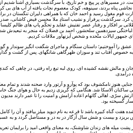
ت. در مسیرهای پر پیچ و خم تاریخ، با سرگذشت بسیاری آشنا شدیم از
نجاشی پناه بردند، سینوهه، کودک معصوم نجات یافته از آب های بی کرا
ت قوم مغول رسید و احمد خان که با همراهی دلیران تنگستان در براب
 کرد. سرگذشت پرفراز و نشیب استادِ ملا محسن فیض کاشانی، صدرالم
طلانی بر افکار و رفتار عصر تفتیش عقاید و تحکّم پاپ های ظالم کلیسا
لباختگی سیزدهمین سلحشور، احمد بن فضلان که منجر به تبعیدش شد 
ی جمهور ایالات متّحده و شخص آیزنهاور ملاقات کردیم.
شق را آموختیم؛ داستان سنگام و ماجرای شگفت انگیز سوندار و گوپ
 به خصوص آفتاب تند و سوزان ظهرگاهی شانگهای. پس از گشت و‌ گذار
ن و مالش نقشه کشیده ای، روی لبه تیغ راه رفتی، در چاهی که کندی
 درآمدی.
جنایی هنوز نامکشوف بود که پوآرو و آرتور وارد صحنه شدند و تمام معم
 ساکنان آلاسکا شد. هنگامی که گریزی زدیم به حال و هوای جنگ خان
ارتش سرّی. اهالی گاتهام اعاده آرامش و امنیت را تا عمر دارند مدیون 
سار گسیخته بود.
فت گناه کبیره باشد تا قرعه به نام دیوید میلز بیافتد و آن را کامل ک
س بریزد و بیست و شش سال آزگار در به در و مستأصل گردد و به عسرت
ز پشت میله های زندان شاوشنک، به معنای واقعی امید را برایمان تعری