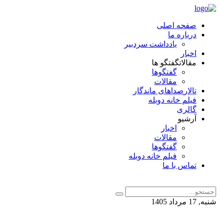
صفحه اصلی
درباره ما
یادداشت سردبیر
اخبار
مقالات
گفتگو ها
گفتگوها
مقالات
تالار
صداهای ماندگار
فیلم خانه دوبله
گالری
آرشیو
اخبار
مقالات
گفتگوها
فیلم خانه دوبله
تماس با ما
شنبه, 17 مرداد 1405