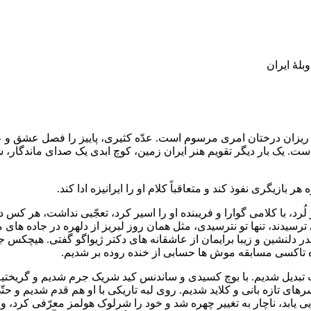
ران
برگ ریزان درختان امری مرسوم است. عدّه کثیری، پاییز را فصل عشق 
ت. یک بار دیگر تقویم هنر ایران زمین، کوچ ابدی یک صدای ماندگار، 
بازیگری نفوذ کند و متعاقباً کلام او را ایرانیزه ادا کند.
ُرد، با کلامی گوارا و فریبنده او را اسیر کرد، تعجّبی نداشت، هر کس د
سیدند، تنها تو نترسیدی، مثل همان روز لبریز از دلهره در جاده های م
ر دلنشین و‌ زیبا برایمان از عاشقانه های دکتر ژیواگو گفتی. هیچکس ج
ه تاکسی مسابقه موش ها حسابی از خنده روده بر شدیم.
بدیل شدیم. با بوچ کسیدی و ساندنس کید شریک جرم شدیم و گریختیم 
ای تازه بانی و کلاید شدیم. روی لبه تاریکی با او هم قدم شدیم و حتّی
یی یابد، ناچار به تغییر چهره شد و خود را شرلوک هولمز معرّفی کرد، و