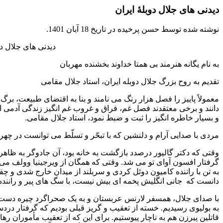
دیدنی های جلال دوبلۀ ایران
نوشته شده توسط حسن پرخیده در تاریخ
18 آبان 1401
.
دیدنی های جلال دوبلۀ ای
به نام یگانه هنرمند بی همتا خداوند بخشنده مهربان
تقدیم به روح بزرگ جلال دوبله ایران، استاد جلال مقامی
معمولاً پاییز را فصل هزار رنگ می نامند و بنا به اقتضای طبیعت، 
دانند و برخی معتقدند فصل غم، فراق و غروب غم انگیز زندگی آدمی اس
و بسیار خاطره انگیز را ثبت و ضبط نمود، استاد جلال مقامی.
مردی با صدایی آرام و دلنشین که با تبحّر و تسلّط می توانست در چهره هر 
وقتی که دکتر گالیور درصدد بازگشت به خانه بود، آن جادوگر به ظاهر ل
گرفتار افسون آوای تو می شد. وقتی که همگان از ویرجینیا وولف می تر
به تن با راننده کامیون دوئل کردی و سربلند از میدان خارج شدی و چقد
دانست که جانی انگلیش پخمه ای بیش نیست، با سگ های پیر و رانند
با صدای جلال، همسفر لارنس عربستان و به یک صحراگرد چیره دست ت
به بولیوی رسیدیم. خسته از تعقیب و گریز قبلی بودیم که گرفتار دردسره
قاتلین پیرزن هم به ناچار پیوستیم. برای این که از تعقیب مأموران رها