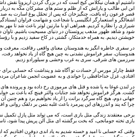
داشتیم او همان نیکلاس کیج است که در بزرگ کردن آریزونا نقش داش
ابن ابی طالب و یارانش که از ظلم و ستم های مشرکان مکّه به دربار 
قصر فرعون راه یافت، چنگیزخان که پس از تحمّل یوغ اسارت به صدار
اشغالگر و استعمارگر انگلیسی با شجاعت و شهامت فراوان ایستادگی
شیرازی را نظاره کردیم. همراهی او با مارتین لوتر باعث شد تا مهر ب
شود و شاهد ظهور مذهب پروتستان در دنیای مسیحیت باشیم. تاوان د
خویشتن دیدیم. به همراه خدمتکار، گشتی در کاخ سفید زدیم و با رؤسا
در سفری خاطره انگیز به هندوستان معنای واقعی رفاقت، معرفت و ع
هندوستان، سفر فراموش نشدنی به چین هیچ گاه از یاد نخواهد رفت،
سرزمین های شرقی، سری به غرب وحشی و سیلورادو زدیم.
فقط چارلز مورس از حسادت تو آگاه شد و پنداشت که حسابی برای جا
افتادی، غزل خداحافظی را خواندی و به عضویت انجمن شاعران مرده
در لندن غوغا به پا شده و قتل های مرموزی رخ داده بود و پرونده های 
گشت. هرگز فراموش نخواهد شد جنایات والتر فینچ که باعث بی خوابی
جهانی دوم، هیچ گاه سرگرد برانت را از یاد نخواهیم برد و هم چنین آن 
چرا که پند و اندرزهای این پیرمرد باعث غلبه بتمن بر دلقک روانی و اف
برخی معتقدند زندگی مثل بازی است، که می تواند مثل پازل تکمیل نشده ه
بازی تخته جومانجی، که بخت برگشته ای مثل آلن پریش پیدا شود، تا
وقتی که حسابی نا امید و خسته شدیم به یاد اندی دوفرن افتادیم که ا