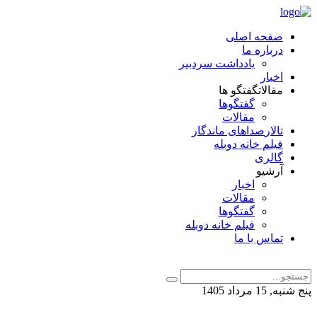
صفحه اصلی
درباره ما
یادداشت سردبیر
اخبار
مقالات
گفتگو ها
گفتگوها
مقالات
تالار
صداهای ماندگار
فیلم خانه دوبله
گالری
آرشیو
اخبار
مقالات
گفتگوها
فیلم خانه دوبله
تماس با ما
پنج شنبه, 15 مرداد 1405