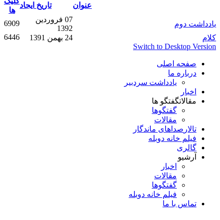
کلیک
عنوان
تاریخ ایجاد
ها
07 فروردين
6909
یادداشت دوم
1392
6446
کلام
24 بهمن 1391
Switch to Desktop Version
صفحه اصلی
درباره ما
یادداشت سردبیر
اخبار
مقالات
گفتگو ها
گفتگوها
مقالات
تالار
صداهای ماندگار
فیلم خانه دوبله
گالری
آرشیو
اخبار
مقالات
گفتگوها
فیلم خانه دوبله
تماس با ما