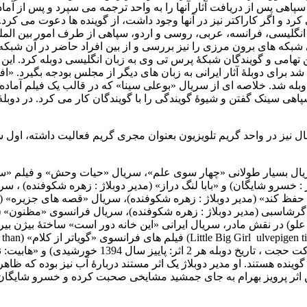
هی پس از دریافت آثار آنها را به واحد ترجمه می سپرد و پس از آما
رد و اگر کاراکتر نیز در آنها وجود داشت، از گوینده ها دعوت می کرد. 
 انگلیسی، فرانسه، عربی، روسی و اردو، سپاهی از طرف امور بین المل
بکه های برون مرزی را نیز بررسی و از بین افراد حاضر در آن شبکه ه
 تهامی و گویندگان شبکۀ پرس تی وی به زبان انگلیسی دوبله کرد. این ف
برای دوبلۀ آثار ایرانی به زبان های دیگر از مجلس بودجه بگیرد. «ا
ان عربی و کردی و ترکمنی دوبله شد. خلاصه ای از سریال «بوعلی سینا» که در قالب یک فیلم آم
پاهی سینک گفتن و شیوۀ گویندگی را با گویندگان کار می کرد. در دوبل
 نیز در واحد گریم تلویزیون بعنوان مجری گریم فعالیت داشته، اول 
ریال بسیار طولانی «چهار سوی علم»، سریال «حیات وحش» و فیلم «سی
خسرو شایگان) و «بابا لنگ دراز» (مدیر دوبلاژ : زهره شکوفنده) ، سری
 حفظ کند» (مدیر دوبلاژ : زهره شکوفنده)، سریال «قصه های جزیره» (مد
رشاسبی (مدیر دوبلاژ : زهره شکوفنده)، سریال فرانسوی «مظنون» (مد
دوبلاژ : ژاله علو) در نقش مادر، سریال ایرانی «این خانه دور است» ساختۀ بیژن 
ulvepigen t
Little Big Girl
) فیلم های فرانسوی «گویاتر از کلام» (
 than
)(مدیر دوبلاژ هر 2 اثر: شوکت حجت ، تاریخ دوبله هر 2 اثر: پاییز سال 1394 خورشی
ینده هستند. او مدیر دوبلاژ یک اثر مستند دربارۀ آب نیز بوده که ظاهر
ساخته شده است. در این اثر پرویز بهرام به جای جمشید مشایخی صحبت کرده و خسرو شایگ