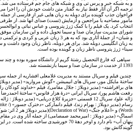
و به شبکه خبر و پرس تی وی و شبکه های جام جم فرستاده می شد. سپا
ترجمه اگر آن آثار فقط نیاز به گفتار متن داشت خودش آن را اجرا می ک
فراخوان جذب گوینده برای دوبله به زبان هایی غیر از فارسی از جمله
مأمور مصاحبه با مراجعین و آزمایش (تست) صدای آنها شد. از طرفی ش
انتخاب کرد. یک فیلم را با کمک ژرژ پتروسی و عباس نباتی و ابوالحسن
شورای مدیریت سازمان صدا و سیما تحویل داده و این سازمان موفق شد 
و شبان» از جملۀ آثاری بود که به هر 3 زب
به زبان انگلیسی دوبله شد. برای هر دوبله، ناظر زبان وجود داشت و س
سینا» ژرژ پتروسی ناظر زبان و گوینده بوده است.
سپاهی که فارغ التحصیل رشتۀ گریم از دانشگاه سوره بوده و چند سال
1393 از خدمت در سازمان صدا و سیما بازنشسته شد.
چندین فیلم و سریال مستند به مدیریت غلامعلی افشاریه از جمله س
ساختۀ مایکل مور، سریال های انیمیشن «گوش مروارید» (مدیر دوبلاژ : 
های برافراشته» (مدیر دوبلاژ : جلال مقامی)، فیلم «خداوند کودکان را
رفعت هاشم پور)، سریال ایرانی «درۀ هزار فانوس» ساختۀ احمدرضا گ
ژاله علو)، سریال 12 قسمتی «جزیرۀ کلاغ دریایی» (مدیر 
رسام (مدیر دوبلاژ : بهرام زند)، فیلم دانمارکی «دخترک جسور» (
inke /
Words
) و «اعلام جنگ» (
Declaration of War
اسماگ» (مدیر دوبلاژ : امیرمحمد صمصامی) از جمله آثار وی در مقام گو
پنهان آب» نام دارد و اوخر دهۀ 70 خورشیدی 
گویندگانش بود.