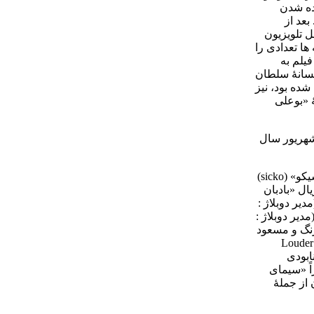
ده شدن
بعد از
ل تلویزیون
ا تعدادی را
یلم به
فسانۀ سلطان
اده شده بود، نیز
ۀ «بوعلی
شهریور سال
کو» (
sicko
)
ال «بادبان
یر دوبلاژ :
یر دوبلاژ :
بیرنگ و مسعود
Louder
دی) و «هابیت: نابودی
اً «سیمای
ان از جملۀ