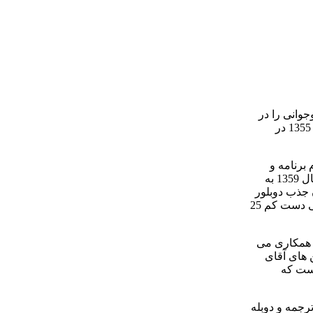
ران کودکی و نوجوانی را در
این شهر گذراند. حدود سال 1352 به دلیل انتقال همسرش که در امور مهندسی فرستنده های رادیویی کار می کرد، به شهر مهاباد رفت. سال 1355 در
نویسنده، گویندۀ اعلام برنامه و
مجری برنامه های مخصوص کودکان بود. گویندۀ برنامه های سالگردهای مختلف از جمله روز پدر و برنامه ترانه های درخواستی نیز بود. در سال 1359 به
راخوان جذب دوبلور
و پذیرفته شدن به واحد دوبلاژ آمد تا هم دورۀ دوبله را بگذراند و هم به کار اداری بپردازد. سپاهی با توجه به عنوان شغلی اش، کارمند هماهنگی دست کم 25
یز همکاری می
ن های آقای
است که
ترجمه و دوبله