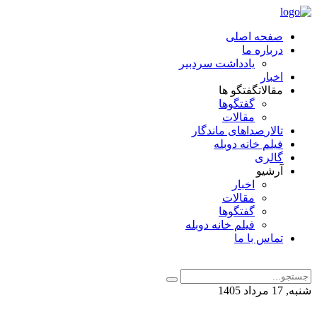
صفحه اصلی
درباره ما
یادداشت سردبیر
اخبار
مقالات
گفتگو ها
گفتگوها
مقالات
تالار
صداهای ماندگار
فیلم خانه دوبله
گالری
آرشیو
اخبار
مقالات
گفتگوها
فیلم خانه دوبله
تماس با ما
شنبه, 17 مرداد 1405