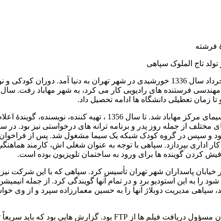
فرشته
لوک سپاهی
تاج الملوک (فرشته) سپاهی با نام کامل تاج الملوک سپاهی راد در 14 خرداد سال 1336 خورشیدی در شهر تهران به دنیا آمد. دو
تا زمان تعطیلی دانشگاه ها ادامه تحصیل داد.
پس از امتحان صدا و تصویر و مصاحبه، در سال 1354 کارمند صدا و سیمای مرکز مهاباد شد. تا سال 1356 ، تهیه کننده، 
اق به تهران بازگشت. تا سال 1361 در مرخصی بود و سپس در گروه کودک شبکه یک سیما مشغول شد. پس از ف
یش کردن گوینده ها برای ورود به ساختمان تلویزیون بوده است.
 مجهز در خیابان پاسداران شهر تهران تأسیس کرد. سپاهی که با این شرکت ن
د را به این استودیو برد و در تمام آنها گویندگی کرد. از جمله انیمیش
، سپاهی مدیریت دوبلاژ آنها را به حسین معمارزاده سپرد و از وی خو
ون مسؤول دریافت فیلم ها از
FTP
بود. گزارش هایی بود که باید سریعاً 