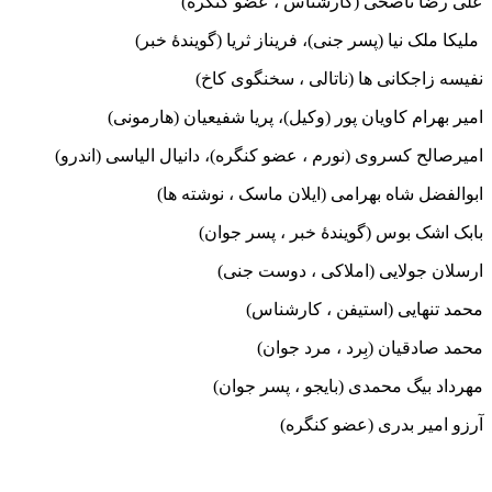
علی رضا ناصحی (کارشناس ، عضو کنگره)
ملیکا ملک نیا (پسر جنی)، فریناز ثریا (گویندۀ خبر)
نفیسه زاجکانی ها (ناتالی ، سخنگوی کاخ)
امیر بهرام کاویان پور (وکیل)، پریا شفیعیان (هارمونی)
امیرصالح کسروی (نورم ، عضو کنگره)، دانیال الیاسی (اندرو)
ابوالفضل شاه بهرامی (ایلان ماسک ، نوشته ها)
بابک اشک بوس (گویندۀ خبر ، پسر جوان)
ارسلان جولایی (املاکی ، دوست جنی)
محمد تنهایی (استیفن ، کارشناس)
محمد صادقیان (بِرد ، مرد جوان)
مهرداد بیگ محمدی (بایجو ، پسر جوان)
آرزو امیر بدری (عضو کنگره)