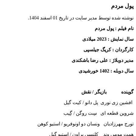
پول مردم
نوشته شده توسط مدیر سایت در تاریخ
01 اسفند 1404
.
نام فیلم : پول مردم
سال نمایش : 2023 میلادی
کارگردان : کریگ جیلسپی
مدیر دوبلاژ : علی رضا باشکندی
سال دوبله : 1402 خورشیدی
گوینده بازیگر / نقش
افشین زی نوری پل دانو / کیت گیل
شروین قطعه ای سِت روگن / گِیب
تورج مهرزادیان ونسان دو اونوفریو / استیو کوهن
همت مومی وند کلنسی براون / استیو گیل