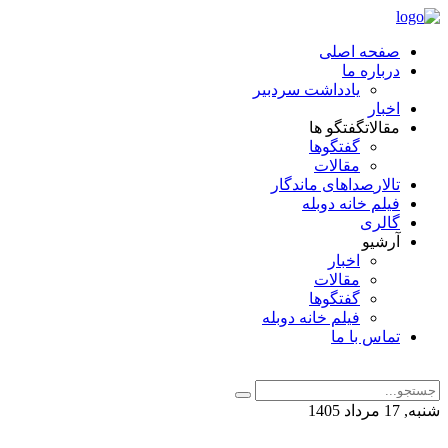
صفحه اصلی
درباره ما
یادداشت سردبیر
اخبار
مقالات
گفتگو ها
گفتگوها
مقالات
تالار
صداهای ماندگار
فیلم خانه دوبله
گالری
آرشیو
اخبار
مقالات
گفتگوها
فیلم خانه دوبله
تماس با ما
شنبه, 17 مرداد 1405