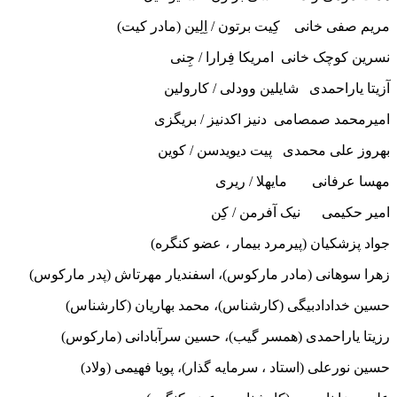
مریم صفی خانی کِیت برتون / اِلِین (مادر کیت)
نسرین کوچک خانی امریکا فِرارا / جِنی
آزیتا یاراحمدی شایلین وودلی / کارولین
امیرمحمد صمصامی دنیز اکدنیز / بریگزی
بهروز علی محمدی پیت دیویدسن / کوین
مهسا عرفانی مایهلا / ریری
امیر حکیمی نیک آفرمن / کِن
جواد پزشکیان (پیرمرد بیمار ، عضو کنگره)
زهرا سوهانی (مادر مارکوس)، اسفندیار مهرتاش (پدر مارکوس)
حسین خدادادبیگی (کارشناس)، محمد بهاریان (کارشناس)
رزیتا یاراحمدی (همسر گیب)، حسین سرآبادانی (مارکوس)
حسین نورعلی (استاد ، سرمایه گذار)، پویا فهیمی (ولاد)