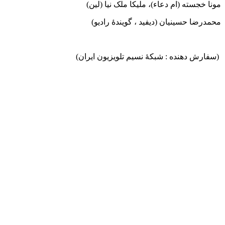
مونا خجسته (ام دعاء)، ملیکا ملک نیا (لین)
محمدرضا حسینیان (دیفید ، گویندۀ رادیو)
(سفارش دهنده : شبکۀ نسیم تلویزیون ایران)