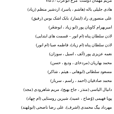
مریم مهمان دوست مرح ابوعرب / دعاء
هادی جلیلی باله (هاشم ، یاسر)، اردشیر منظم (زیاد)
علی منصوری راد (ایتمار)، بابک اشک بوس (رفیق)
امیربهرام کاویان پور (ابو زیاد ، ابوصَغَر)
لادن سلطان پناه (ام انور – قسمت های ابتدایی)
لادن سلطان پناه (ام زیاد)، فاطمه صبا (ام انور)
نغمه عزیزی پور (اَنَف ، اسیل ، سوزان)
محمد بهاریان (مردخای ، ودیع ، حسن)
مسعود سلطانی (ابوهانی ، هیثم ، شاکر)
محمد صادقیان (احمد ، راسم ، سرباز)
دانیال الیاسی (منذر ، جاج بهیج)، مریم شاهرودی (مجد)
پویا فهیمی (وُضاح ، عمید)، شیرین روستایی (ام جِهاد)
مهرداد بیگ محمدی (اشرف)، علی رضا ناصحی (ابومُهند)