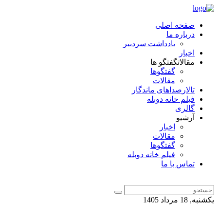
صفحه اصلی
درباره ما
یادداشت سردبیر
اخبار
مقالات
گفتگو ها
گفتگوها
مقالات
تالار
صداهای ماندگار
فیلم خانه دوبله
گالری
آرشیو
اخبار
مقالات
گفتگوها
فیلم خانه دوبله
تماس با ما
یکشنبه, 18 مرداد 1405